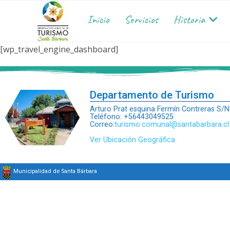
Inicio
Servicios
Historia
[wp_travel_engine_dashboard]
Departamento de Turismo
Arturo Prat esquina Fermín Contreras S/N
Teléfono: +56443049525
Correo:
turismo.comunal@santabarbara.cl
Ver Ubicación Geográfica
Municipalidad de Santa Bárbara