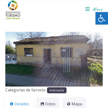
Menú
Ab
Anterior
Siguie
Categorías de Servicio:
Artesanía
Detalles
Fotos
Mapa