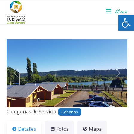
Menú
Ab
Anterior
Siguie
Categorías de Servicio:
Cabañas
Detalles
Fotos
Mapa