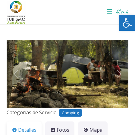
Menú
Ab
Anterior
Siguie
Categorías de Servicio:
Camping
Detalles
Fotos
Mapa