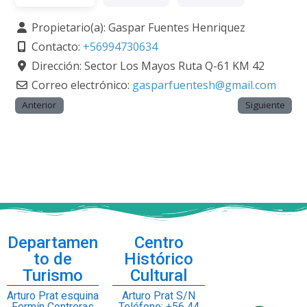
Propietario(a):
Gaspar Fuentes Henriquez
Contacto:
+56994730634
Dirección:
Sector Los Mayos Ruta Q-61 KM 42
Correo electrónico:
gasparfuentesh
@
gmail.com
Anterior
Siguiente
Departamen
Centro
to de
Histórico
Turismo
Cultural
Arturo Prat esquina
Arturo Prat S/N
Fermín Contreras
Teléfono: +56 44