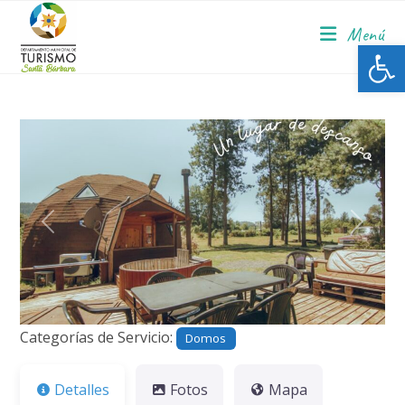
Menú
Ab
Anterior
Siguie
Categorías de Servicio:
Domos
Detalles
Fotos
Mapa