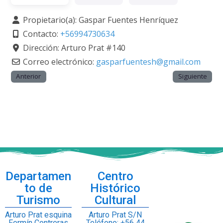
Propietario(a):
Gaspar Fuentes Henríquez
Contacto:
+56994730634
Dirección:
Arturo Prat #140
Correo electrónico:
gasparfuentesh
@
gmail.com
Anterior
Siguiente
Departamen
Centro
to de
Histórico
Turismo
Cultural
Arturo Prat esquina
Arturo Prat S/N
Fermín Contreras
Teléfono: +56 44