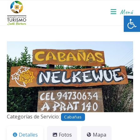
Menú
Ab
Anterior
Siguie
Categorías de Servicio:
Cabañas
Detalles
Fotos
Mapa