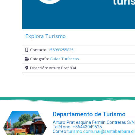
Explora Turismo
Contacto:
+56989255835
Categoría:
Guías Turísticas
Dirección:
Arturo Prat 834
Departamento de Turismo
Arturo Prat esquina Fermín Contreras S/N
Teléfono: +56443049525
Correo:
turismo.comunal@santabarbara.cl